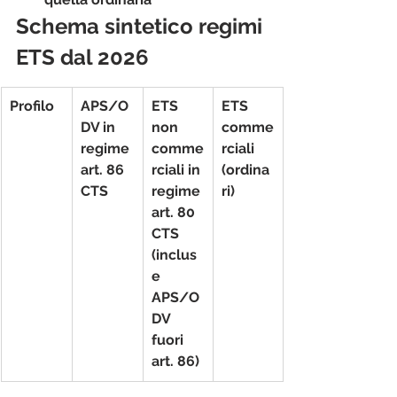
Schema sintetico regimi 
ETS dal 2026
Profilo
APS/O
ETS 
ETS 
DV in 
non 
comme
regime 
comme
rciali 
art. 86 
rciali in 
(ordina
CTS
regime 
ri)
art. 80 
CTS 
(inclus
e 
APS/O
DV 
fuori 
art. 86)