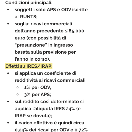
Condizioni principali:
soggetti: solo 
APS e ODV
 iscritte 
al RUNTS;
soglia: 
ricavi commerciali 
dell’anno precedente ≤ 85.000 
euro
 (con possibilità di 
“presunzione” in ingresso 
basata sulla previsione per 
l’anno in corso).
Effetti su IRES/IRAP:
si applica un 
coefficiente di 
redditività
 ai ricavi commerciali:
1% per ODV,
3% per APS;
sul reddito così determinato si 
applica l’aliquota IRES 24% (e 
IRAP se dovuta);
il carico effettivo è quindi circa 
0,24% dei ricavi
 per ODV e 
0,72%