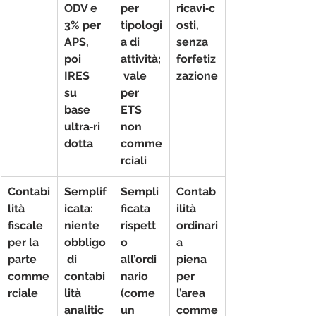
ODV e 
per 
ricavi‑c
3% per 
tipologi
osti, 
APS, 
a di 
senza 
poi 
attività;
forfetiz
IRES 
 vale 
zazione
su 
per 
base 
ETS 
ultra‑ri
non 
dotta
comme
rciali
Contabi
Semplif
Sempli
Contab
lità 
icata: 
ficata 
ilità 
fiscale 
niente 
rispett
ordinari
per la 
obbligo
o 
a 
parte 
 di 
all’ordi
piena 
comme
contabi
nario 
per 
rciale
lità 
(come 
l’area 
analitic
un 
comme