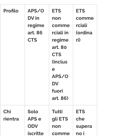
Profilo
APS/O
ETS 
ETS 
DV in 
non 
comme
regime 
comme
rciali 
art. 86 
rciali in 
(ordina
CTS
regime 
ri)
art. 80 
CTS 
(inclus
e 
APS/O
DV 
fuori 
art. 86)
Chi 
Solo 
Tutti 
ETS 
rientra
APS e 
gli ETS 
che 
ODV 
non 
supera
iscritte 
comme
no i 