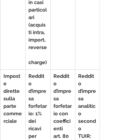
in casi 
particol
ari 
(acquis
ti intra, 
import, 
reverse
charge)
Impost
Reddit
Reddit
Reddit
e 
o 
o 
o 
dirette 
d’impre
d’impre
d’impre
sulla 
sa 
sa 
sa 
parte 
forfetar
forfetar
analitic
comme
io
: 1% 
io
 con 
o
rciale
dei 
coeffici
second
ricavi 
enti 
o 
per 
art. 80 
TUIR: 