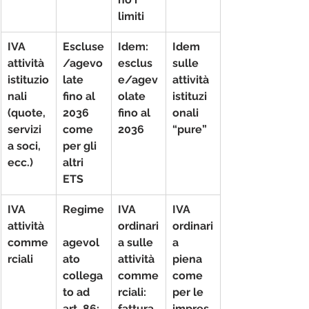
limiti
IVA 
Escluse
Idem: 
Idem 
attività 
/agevo
esclus
sulle 
istituzio
late 
e/agev
attività 
nali 
fino al 
olate 
istituzi
(quote, 
2036 
fino al 
onali 
servizi 
come 
2036
“pure”
a soci, 
per gli 
ecc.)
altri 
ETS
IVA 
Regime
IVA 
IVA 
attività 
ordinari
ordinari
comme
agevol
a
 sulle 
a 
rciali
ato
attività 
piena
collega
comme
come 
to ad 
rciali: 
per le 
art. 86: 
fattura
impres