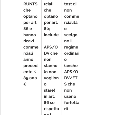
RUNTS 
rciali 
test di 
che 
che 
non 
optano
optano 
comme
per art. 
per art. 
rcialità 
86 e 
80; 
o 
hanno 
include
scelgo
ricavi 
no il 
comme
APS/O
regime 
rciali 
DV che 
ordinari
anno 
non 
o 
preced
stanno 
(anche 
ente ≤ 
(o non 
APS/O
85.000 
voglion
DV/ET
€
o 
S che 
stare) 
non 
in art. 
usano 
86 se 
forfetta
rispetta
ri)
no i 