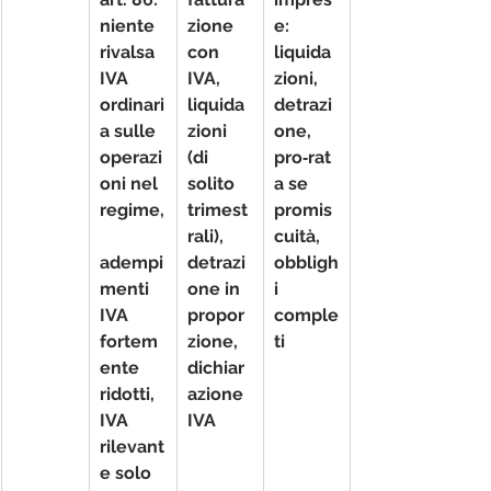
niente 
zione 
e: 
rivalsa 
con 
liquida
IVA 
IVA, 
zioni, 
ordinari
liquida
detrazi
a sulle 
zioni 
one, 
operazi
(di 
pro‑rat
oni nel 
solito 
a se 
regime,
trimest
promis
rali), 
cuità, 
adempi
detrazi
obbligh
menti 
one in 
i 
IVA 
propor
comple
fortem
zione, 
ti
ente 
dichiar
ridotti, 
azione 
IVA 
IVA
rilevant
e solo 