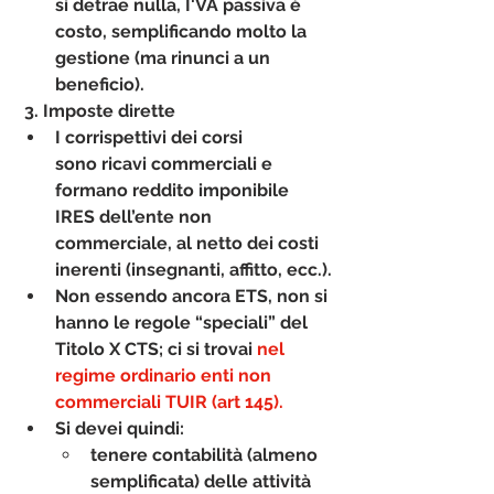
si detrae nulla, I'VA passiva è 
costo, semplificando molto la 
gestione (ma rinunci a un 
beneficio).
3. Imposte dirette
I corrispettivi dei corsi 
sono 
ricavi commerciali
 e 
formano reddito imponibile 
IRES dell’ente non 
commerciale, al netto dei costi 
inerenti (insegnanti, affitto, ecc.).
Non essendo ancora ETS, non si 
hanno le regole “speciali” del 
Titolo X CTS; ci si trovai 
nel 
regime ordinario enti non 
commerciali TUIR (art 145).
Si devei quindi:
tenere contabilità (almeno 
semplificata) delle attività 