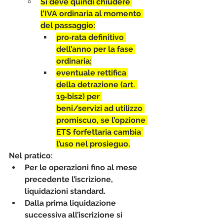
Si deve quindi 
chiudere 
l’IVA ordinaria
 al momento 
del passaggio:
pro‑rata definitivo 
dell’anno per la fase 
ordinaria;
eventuale 
rettifica 
della detrazione
 (art. 
19‑bis2) per 
beni/servizi ad utilizzo 
promiscuo, se l’opzione 
ETS forfettaria cambia 
l’uso nel prosieguo.
Nel pratico:
Per le operazioni fino al mese 
precedente l’iscrizione, 
liquidazioni standard.
Dalla prima liquidazione 
successiva all’iscrizione 
si 