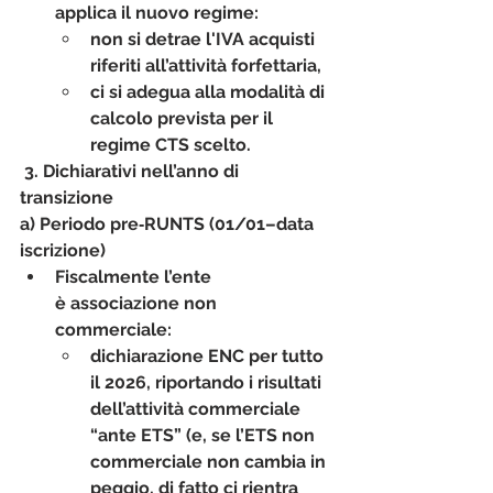
applica il nuovo regime
:
non si detrae l'IVA acquisti 
riferiti all’attività forfettaria,
ci si adegua alla modalità di 
calcolo prevista per il 
regime CTS scelto.
3. Dichiarativi nell’anno di 
transizione
a) Periodo pre‑RUNTS (01/01–data 
iscrizione)
Fiscalmente l’ente 
è 
associazione non 
commerciale
:
dichiarazione 
ENC
 per tutto 
il 2026, riportando i risultati 
dell’attività commerciale 
“ante ETS” (e, se l’ETS non 
commerciale non cambia in 
peggio, di fatto ci rientra 