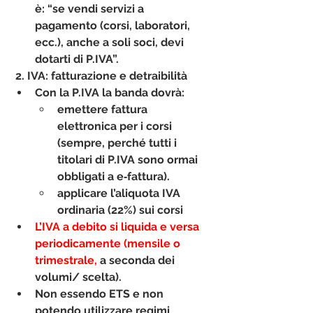
è: “se vendi servizi a 
pagamento (corsi, laboratori, 
ecc.), anche a soli soci, devi 
dotarti di P.IVA”.
2. IVA: fatturazione e detraibilità
Con la P.IVA la banda dovrà:
emettere 
fattura 
elettronica
 per i corsi 
(sempre, perché tutti i 
titolari di P.IVA sono ormai 
obbligati a e‑fattura).
applicare l’
aliquota IVA 
ordinaria
 (22%) sui corsi
L’IVA a debito si liquida e versa 
periodicamente (mensile o 
trimestrale,
 a seconda dei 
volumi/ scelta).
Non essendo ETS e non 
potendo utilizzare regimi 