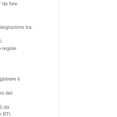
 da fare 
tegrazione tra:​
).
o regole 
istrare il 
no del 
S da 
RT).​