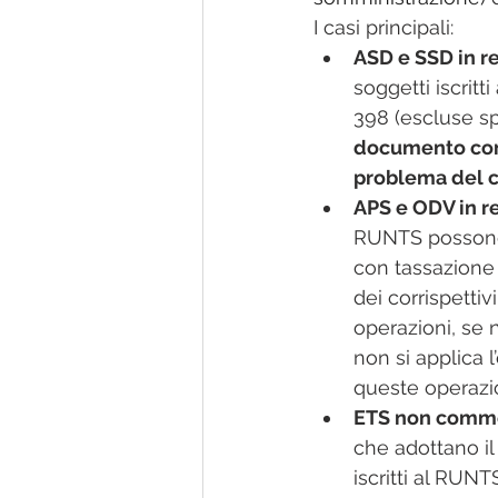
I casi principali:
ASD e SSD in r
soggetti iscritt
398 (escluse sp
documento comm
problema del 
APS e ODV in re
RUNTS possono a
con tassazione f
dei corrispettivi
operazioni, se
non si applica l
queste operazio
ETS non commerc
che adottano il 
iscritti al RUNT