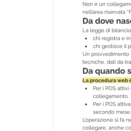
Non è un collegame
nell’area riservata “F
Da dove nasc
La legge di bilancio
chi registra e i
chi gestisce il
Un provvedimento de
tecniche, dati da t
Da quando si
La procedura web è 
Per i POS attivi
collegamento.​
Per i POS attiva
secondo mese su
L’operazione si fa n
collegare, anche co