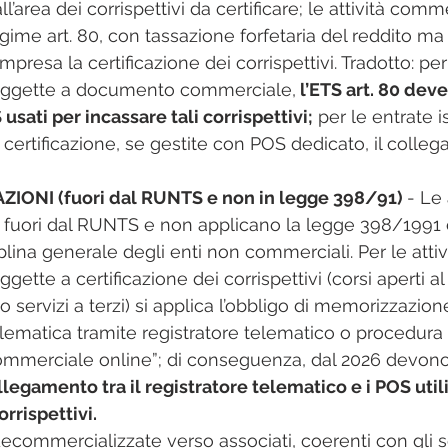
ll’area dei corrispettivi da certificare; le attività comme
egime art. 80, con tassazione forfetaria del reddito ma
mpresa la certificazione dei corrispettivi.​ Tradotto: pe
oggette a documento commerciale,
 l’ETS art. 80 dev
usati per incassare tali corrispettivi;
 per le entrate is
certificazione, se gestite con POS dedicato, il colle
IONI (fuori dal RUNTS e non in legge 398/91) 
- Le 
fuori dal RUNTS e non applicano la legge 398/1991 
plina generale degli enti non commerciali.​ Per le attiv
ette a certificazione dei corrispettivi (corsi aperti al
o servizi a terzi) si applica l’obbligo di memorizzazion
lematica tramite registratore telematico o procedura
merciale online”; di conseguenza, dal 2026 devon
ollegamento tra il registratore telematico e i POS utili
orrispettivi.
ecommercializzate verso associati, coerenti con gli s