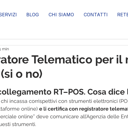
SERVIZI
BLOG
CHI SIAMO
CONTATTI
RET
4 min
tratore Telematico per i
(si o no)
l collegamento RT–POS. Cosa dice 
chi incassa corrispettivi con strumenti elettronici (POS
taforme online) 
e li certifica con registratore telema
iale online” deve comunicare all’Agenzia delle Ent
esti strumenti.​