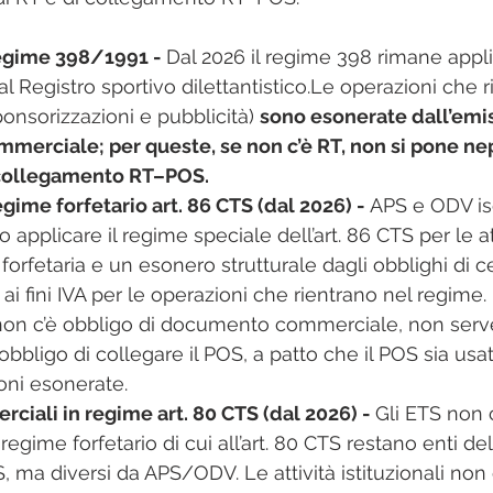
egime 398/1991 - 
Dal 2026 il regime 398 rimane appli
i al Registro sportivo dilettantistico.​Le operazioni che 
onsorizzazioni e pubblicità) 
sono esonerate dall’emis
erciale; per queste, se non c’è RT, non si pone nep
collegamento RT–POS.​
gime forfetario art. 86 CTS (dal 2026) - 
APS e ODV isc
pplicare il regime speciale dell’art. 86 CTS per le att
orfetaria e un esonero strutturale dagli obblighi di ce
 ai fini IVA per le operazioni che rientrano nel regime.​ 
 non c’è obbligo di documento commerciale, non serve
’obbligo di collegare il POS, a patto che il POS sia usa
ni esonerate.​
iali in regime art. 80 CTS (dal 2026) - 
Gli ETS non 
regime forfetario di cui all’art. 80 CTS restano enti de
S, ma diversi da APS/ODV.​ Le attività istituzionali no