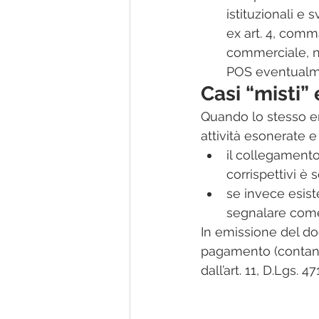
istituzionali e 
ex art. 4, com
commerciale, n
POS eventualme
Casi “misti”
Quando lo stesso en
attività esonerate e
il collegament
corrispettivi è 
se invece esist
segnalare come 
In emissione del d
pagamento (contante
dall’art. 11, D.Lgs. 47