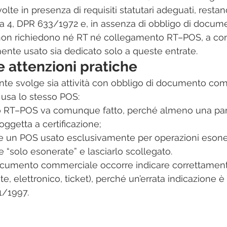
svolte in presenza di requisiti statutari adeguati, restano
ma 4, DPR 633/1972 e, in assenza di obbligo di docum
on richiedono né RT né collegamento RT–POS, a cond
nte usato sia dedicato solo a queste entrate.
 e attenzioni pratiche
te svolge sia attività con obbligo di documento com
 usa lo stesso POS:​
o RT–POS va comunque fatto, perché almeno una par
soggetta a certificazione;​
e un POS usato esclusivamente per operazioni esoner
“solo esonerate” e lasciarlo scollegato.​
ocumento commerciale occorre indicare correttamente
, elettronico, ticket), perché un’errata indicazione è
1/1997.​