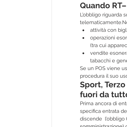
Quando RT–P
L’obbligo riguarda 
telematicamente.​No
attività con big
operazioni eson
(tra cui apparec
vendite esonera
tabacchi e generi
Se un POS viene usa
procedura il suo us
Sport, Terzo
fuori da tutt
Prima ancora di entr
specifica entrata d
discende  l’obbligo 
somministrazione) 