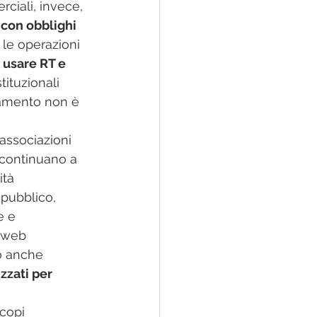
rciali, invece, 
 
con obblighi 
r le operazioni 
e usare RT e 
tituzionali 
gamento non è 
associazioni 
continuano a 
ità 
 pubblico, 
e e 
 web 
o anche 
zzati per 
copi 