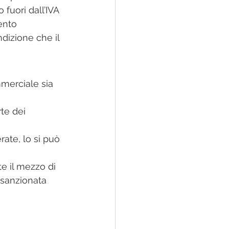
 fuori dall’IVA 
ento 
izione che il 
merciale sia 
te dei 
ate, lo si può 
 il mezzo di 
 sanzionata 