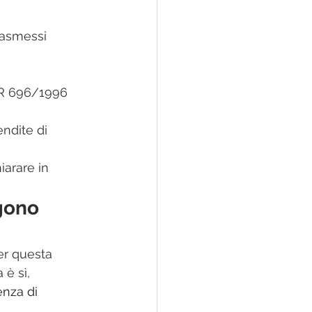
rasmessi 
DPR 696/1996 
ndite di 
arare in 
gono 
er questa 
è sì, 
enza di 