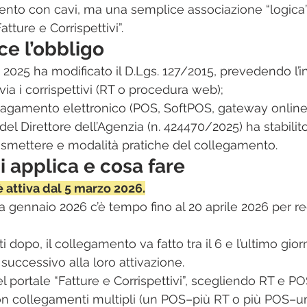
nto con cavi, ma una semplice associazione “logica”
atture e Corrispettivi”.​
e l’obbligo
 2025 ha modificato il D.Lgs. 127/2015, prevedendo l’in
nvia i corrispettivi (RT o procedura web);
 pagamento elettronico (POS, SoftPOS, gateway online
l Direttore dell’Agenzia (n. 424470/2025) ha stabilit
rasmettere e modalità pratiche del collegamento.​
 applica e cosa fare
attiva dal 5 marzo 2026.​
 a gennaio 2026 c’è tempo fino al 20 aprile 2026 per reg
ti dopo, il collegamento va fatto tra il 6 e l’ultimo gior
ccessivo alla loro attivazione.​
el portale “Fatture e Corrispettivi”, scegliendo RT e PO
n collegamenti multipli (un POS–più RT o più POS–un 