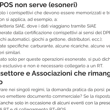
OS non serve (esoneri)
solo i corrispettivi che devono essere memorizzati e t
n si applica, ad esempio, a:
lietteria SIAE, dove i dati viaggiano tramite SIAE 
erate dalla certificazione corrispettivi ai sensi del 
chi automatici, giochi a gettone, distributori, ecc.);​
te specifiche: carburante, alcune ricariche, alcune ve
 similari.​
to solo per queste operazioni esonerate, si può dichi
o esclusivo e non è necessario collegarlo a un RT.​
 settore e Associazioni che riman
o
are nei singoli regimi, la domanda pratica da porsi: p
evo emettere documento commerciale? Se la risposta 
(anche solo in occasione di alcuni eventi con la pres
di RT e di collegamento RT–POS.