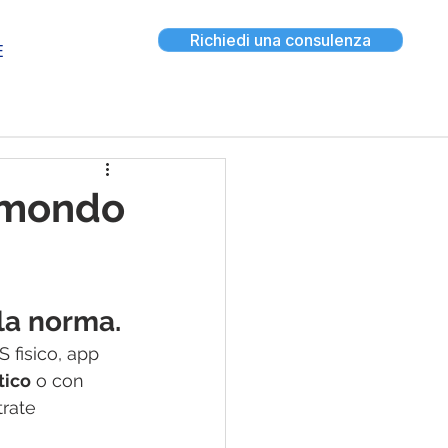
Richiedi una consulenza
E
l mondo
la norma.
 fisico, app 
tico
 o con 
rate 