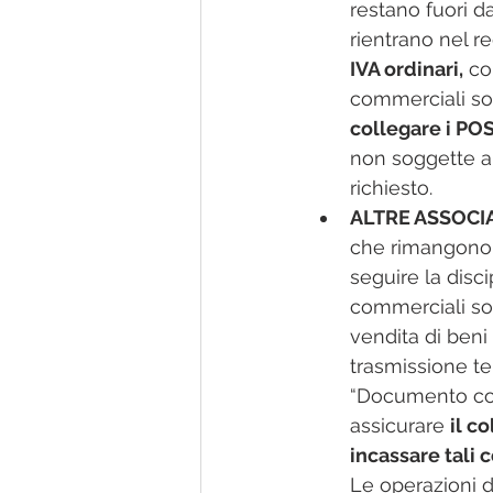
restano fuori da
rientrano nel r
IVA ordinari,
 co
commerciali s
collegare i POS 
non soggette a 
richiesto.​
ALTRE ASSOCIAZ
che rimangono 
seguire la disci
commerciali sogg
vendita di beni 
trasmissione te
“Documento com
assicurare 
il c
incassare tali c
Le operazioni d