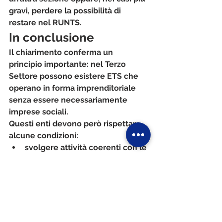
gravi, perdere la possibilità di 
restare nel RUNTS.
In conclusione
Il chiarimento conferma un 
principio importante: 
nel Terzo 
Settore possono esistere ETS che 
operano in forma imprenditoriale 
senza essere necessariamente 
imprese sociali
.
Questi enti devono però rispettare 
alcune condizioni:
svolgere attività coerenti con le 
finalità statutarie;
non distribuire utili;
iscriversi anche al Registro 
delle Imprese se operano 
stabilmente come impresa;
rispettare i limiti previsti per le 