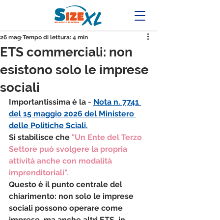
26 mag
Tempo di lettura: 4 min
ETS commerciali: non
esistono solo le imprese
sociali
Importantissima è la 
- 
Nota n. 7741 
del 15 maggio 2026
 del Ministero 
delle Politiche Sciali.
Si stabilisce che 
"Un Ente del Terzo 
Settore può svolgere la propria 
attività anche con modalità 
imprenditoriali".
Questo è il punto centrale del 
chiarimento: 
non solo le imprese 
sociali possono operare come 
imprese
, ma anche altri ETS, in 