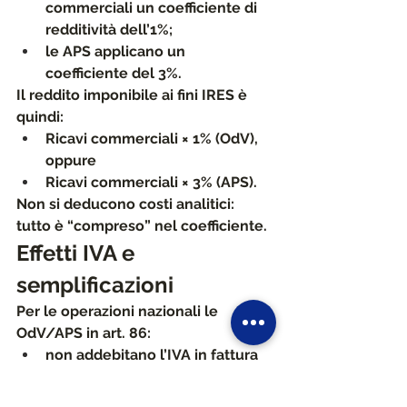
commerciali un 
coefficiente di 
redditività dell’1%
;
le 
APS
 applicano un 
coefficiente del 3%
.
Il reddito imponibile ai fini IRES è 
quindi:
Ricavi commerciali × 1% (OdV), 
oppure
Ricavi commerciali × 3% (APS).
Non si deducono costi analitici: 
tutto è “compreso” nel coefficiente.
Effetti IVA e 
semplificazioni
Per le operazioni nazionali le 
OdV/APS in art. 86:
non addebitano l’IVA in fattura
(l’IVA non è esposta, 
l’operazione è “non soggetta”);