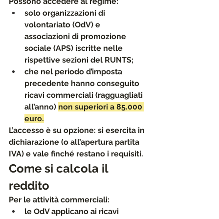
Possono accedere al regime:
solo 
organizzazioni di 
volontariato (OdV)
 e 
associazioni di promozione 
sociale (APS)
 iscritte nelle 
rispettive sezioni del RUNTS;
che nel periodo d’imposta 
precedente hanno conseguito 
ricavi commerciali
 (ragguagliati 
all’anno) 
non superiori a 85.000 
euro
.
L’accesso è 
su opzione
: si esercita in 
dichiarazione (o all’apertura partita 
IVA) e vale finché restano i requisiti.
Come si calcola il 
reddito
Per le attività commerciali:
le 
OdV
 applicano ai ricavi 