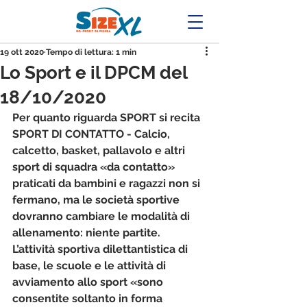
19 ott 2020
Tempo di lettura: 1 min
Lo Sport e il DPCM del
18/10/2020
Per quanto riguarda SPORT si recita 
SPORT DI CONTATTO
 - Calcio, 
calcetto, basket, pallavolo e altri 
sport di squadra «da contatto» 
praticati da bambini e ragazzi 
non si 
fermano
, ma le società sportive 
dovranno cambiare le modalità di 
allenamento: niente partite
. 
L’attività sportiva dilettantistica di 
base, le scuole e le attività di 
avviamento allo sport «sono 
consentite soltanto in forma 