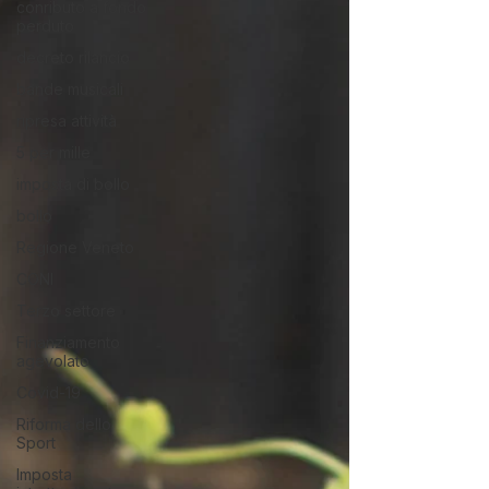
conributo a fondo
perduto
decreto rilancio
bande musicali
ripresa attività
5 per mille
imposta di bollo
bollo
Regione Veneto
CONI
Terzo settore
Finanziamento
agevolato
Covid-19
Riforma dello
Sport
Imposta