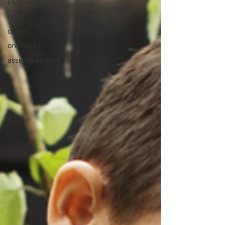
intrattenimento
runts
dpcm
ordinanza
assemblee soci