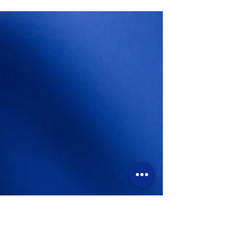
delle famiglie (in cui i genitori sono...