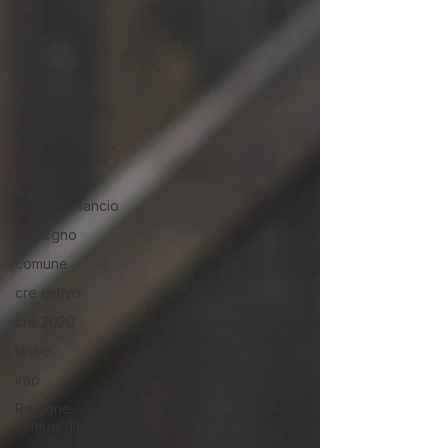
cittadino
socio
liquidità
finanziamenti
coronavirus
ripresa attività
associative
decreto rilancio
sostegno
comune
cre estivo
cre 2020
tasse
irap
Regione
Lombardia