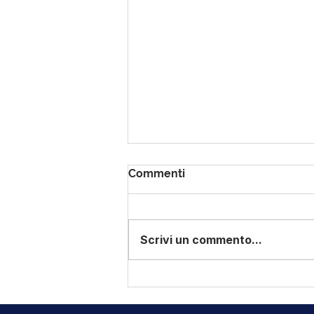
Commenti
Scrivi un commento...
Le schede di Sportsizexl