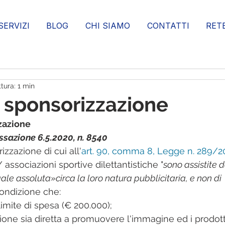
SERVIZI
BLOG
CHI SIAMO
CONTATTI
RET
tura: 1 min
 sponsorizzazione
zazione
sazione 6.5.2020, n. 8540
zzazione di cui all'
art. 90, comma 8, Legge n. 289/2
/ associazioni sportive dilettantistiche "
sono assistite d
le assoluta»circa la loro natura pubblicitaria, e non di 
condizione che:
l limite di spesa (€ 200.000);
ione sia diretta a promuovere l'immagine ed i prodott