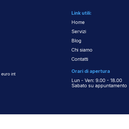
ASD e SSD
Link utili:
Home
Servizi
Blog
Chi siamo
Contatti
Orari di apertura
 euro int
Lun - Ven: 9.00 - 18.00
Sabato su appuntamento
iva sulla raccolta
Le tue preferenze relative alla priva