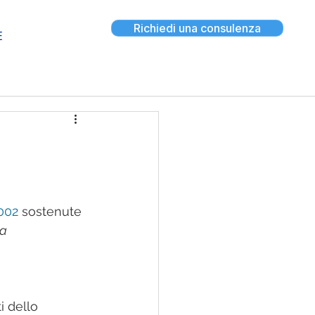
Richiedi una consulenza
E
002
 sostenute 
a 
i dello 