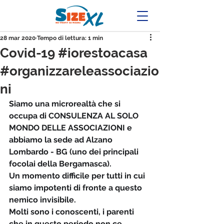
28 mar 2020
Tempo di lettura: 1 min
Covid-19 #iorestoacasa
#organizzareleassociazio
ni
Siamo una microrealtà che si 
occupa di CONSULENZA AL SOLO 
MONDO DELLE ASSOCIAZIONI e 
abbiamo la sede ad Alzano 
Lombardo - BG (uno dei principali 
focolai della Bergamasca).
Un momento difficile per tutti in cui 
siamo impotenti di fronte a questo 
nemico invisibile.
Molti sono i conoscenti, i parenti 
che in questo periodo non ce 