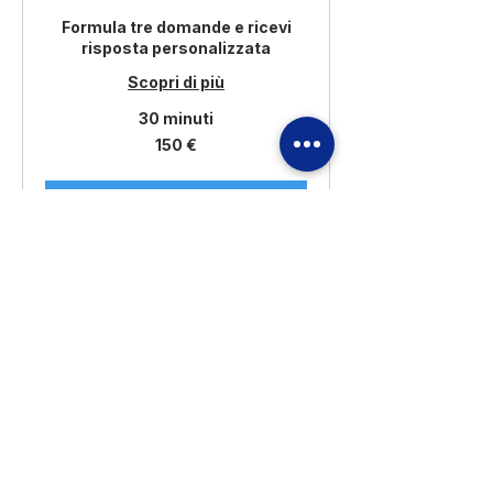
Formula tre domande e ricevi
risposta personalizzata
Scopri di più
30 minuti
150
150 €
euro
Altre info
CF e PIVA
03898160167
- Capitale sociale:
10.000 euro int vers REA: BG 417772
Privacy policy
|
Cookie policy
| Termini di servizio
© Copyright 2026 by Sizexl s.r.l a socio unico