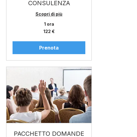
CONSULENZA
Scopri di più
1 ora
122
122 €
euro
Prenota
PACCHETTO DOMANDE