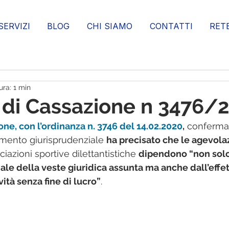
SERVIZI
BLOG
CHI SIAMO
CONTATTI
RET
ura: 1 min
 di Cassazione n 3476/
one, con l’ordinanza n. 3746 del 14.02.2020
,
 conferma
mento giurisprudenziale 
ha precisato che le agevola
ciazioni sportive dilettantistiche 
dipendono “non solo
le della veste giuridica assunta ma anche dall’effet
ità senza fine di lucro”
.