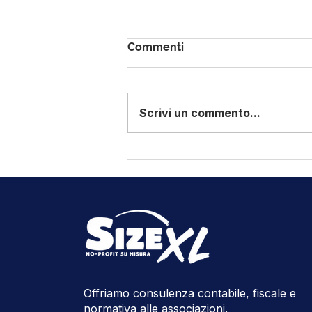
Commenti
Scrivi un commento...
Bilancio per cassa ASD:
guida pratica allo schema
dei Dottori Commercialisti
Offriamo consulenza contabile, fiscale e
normativa alle associazioni.