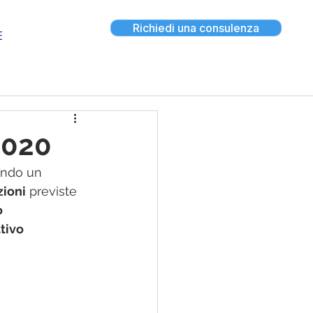
Richiedi una consulenza
E
2020
ndo un 
zioni
 previste 
 
tivo 