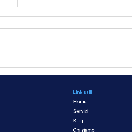
Immobili ODV/APS: esenti
Spon
da IRES, ma solo se rispetti
nell
queste condizioni
la b
quan
mer
Link utili:
Home
Servizi
Blog
Chi siamo